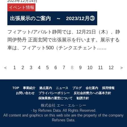
2023年12月14日
イベント情報
出張展示のご案内 ～ 2023/12月③
フィアット/アバルト静岡では、12月21日（木）、静
岡伊勢丹 正面玄関で出張展示を行います。展示する
車は、フィアット500（チンクエチェント……
＜
1
2
3
4
5
6
7
8
9
10
11
12
＞
TOP
事業紹介
拠点案内
ニュース
ブログ
会社案内
採用情報
お問い合わせ
プライバシーポリシー
反社会的勢力への基本方針
保険業務の運営について
勧誘方針
株式会社 エー・エル・シー
- by Refsnes Data. All Rights Reserved.
All content and graphics on this web site are the property of the company
Refsnes Data.